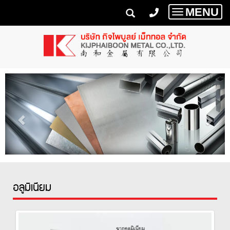
MENU
Toggle
navigatio
อลูมิเนียม