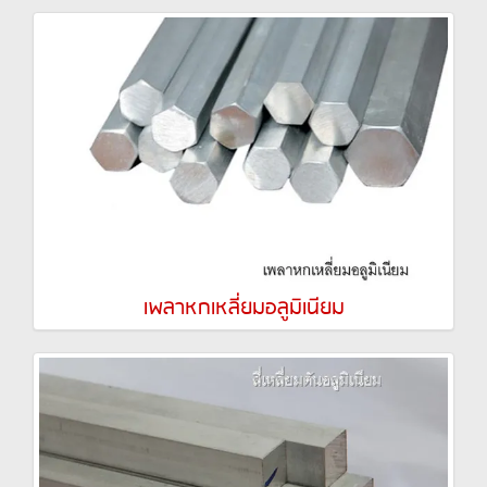
เพลาหกเหลี่ยมอลูมิเนียม