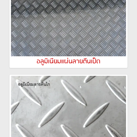
อลูมิเนียมแผ่นลายตีนเป็ด