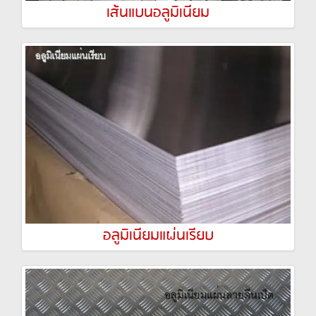
เส้นแบนอลูมิเนียม
อลูมิเนียมแผ่นเรียบ