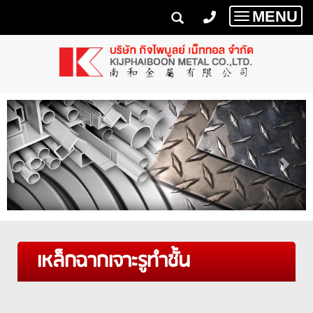
MENU
Toggle
navigatio
เหล็กฉากเจาะรูทำชั้น