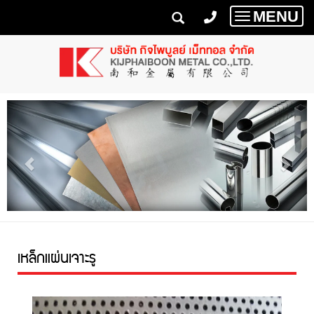
MENU
Toggle
navigatio
เหล็กแผ่นเจาะรู